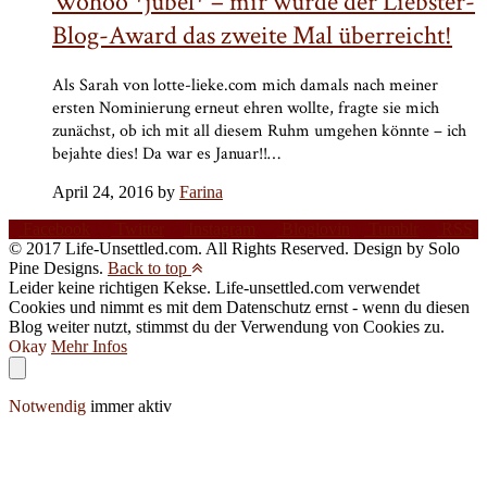
Wohoo *jubel* – mir wurde der Liebster-
Blog-Award das zweite Mal überreicht!
Als Sarah von lotte-lieke.com mich damals nach meiner
ersten Nominierung erneut ehren wollte, fragte sie mich
zunächst, ob ich mit all diesem Ruhm umgehen könnte – ich
bejahte dies! Da war es Januar!!…
April 24, 2016 by
Farina
Facebook
Twitter
Instagram
Bloglovin
Tumblr
RSS
© 2017 Life-Unsettled.com. All Rights Reserved. Design by Solo
Pine Designs.
Back to top
Leider keine richtigen Kekse. Life-unsettled.com verwendet
Cookies und nimmt es mit dem Datenschutz ernst - wenn du diesen
Blog weiter nutzt, stimmst du der Verwendung von Cookies zu.
Okay
Mehr Infos
Notwendig
immer aktiv